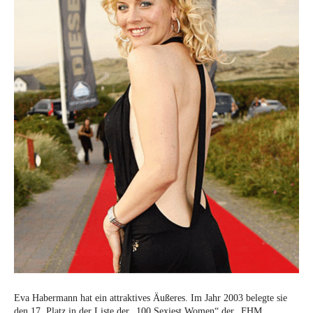
Eva Habermann hat ein attraktives Äußeres. Im Jahr 2003 belegte sie
den 17. Platz in der Liste der „100 Sexiest Women“ der „FHM