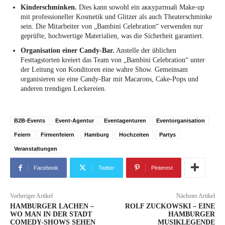
Kinderschminken.
Dies kann sowohl ein аккуратный Make-up
mit professioneller Kosmetik und Glitzer als auch Theaterschminke
sein. Die Mitarbeiter von „Bambini Celebration“ verwenden nur
geprüfte, hochwertige Materialien, was die Sicherheit garantiert.
Organisation einer Candy-Bar.
Anstelle der üblichen
Festtagstorten kreiert das Team von „Bambini Celebration“ unter
der Leitung von Konditoren eine wahre Show. Gemeinsam
organisieren sie eine Candy-Bar mit Macarons, Cake-Pops und
anderen trendigen Leckereien.
B2B-Events
Event-Agentur
Eventagenturen
Eventorganisation
Feiern
Firmenfeiern
Hamburg
Hochzeiten
Partys
Veranstaltungen
Facebook
Twitter
Pinterest
Vorheriger Artikel
Nächster Artikel
HAMBURGER LACHEN –
ROLF ZUCKOWSKI – EINE
WO MAN IN DER STADT
HAMBURGER
COMEDY-SHOWS SEHEN
MUSIKLEGENDE