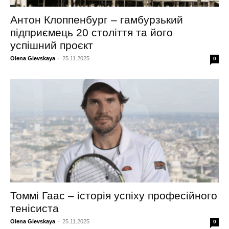
Антон Клоппенбург – гамбурзький
підприємець 20 століття та його
успішний проєкт
Olena Gievskaya
-
25.11.2025
0
Томмі Гаас – історія успіху професійного
тенісиста
Olena Gievskaya
-
25.11.2025
0