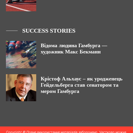
SUCCESS STORIES
Відома людина Гамбурга —
художник Макс Бекманн
Крістоф Альхаус – як уродженець
Гейдельберга став сенатором та
мером Гамбурга
Copyright © Повне використання матеріалів заборонено. Частково можна