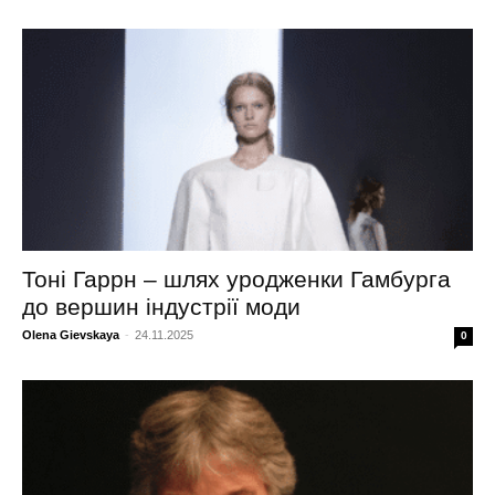
Тоні Гаррн – шлях уродженки Гамбурга
до вершин індустрії моди
Olena Gievskaya
-
24.11.2025
0