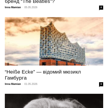
бренд “The Beatles”?
Inna Mamian
-
05.05.2026
0
“Heiße Ecke” — відомий мюзикл
Гамбурга
Inna Mamian
-
01.05.2026
0