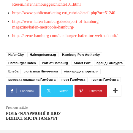
Riesen,hafenhamburggeschichte101.html
https://www.publicmarketing.eu/_rubric/detail.php?nr=51240
https://www.hafen-hamburg.de/de/port-of-hamburg-
magazine/hafen-metropole-hamburg/
https://szene-hamburg.com/hamburger-hafen-tor-welt-zukunft/
HafenCity
Hafengeburtstag
Hamburg Port Authority
Hamburger Hafen
Port of Hamburg
Smart Port
бренд Гамбурга
Ельба
логістика Німеччини
міжнародна торгівля
морська спадщина Гамбурга
порт Гамбурга
туризм Гамбурга
Facebook
Twitter
Pinterest
Previous article
РОЛЬ ФІЛАРМОНІЇ В ШОУ-
БІЗНЕСІ МІСТА ГАМБУРГ