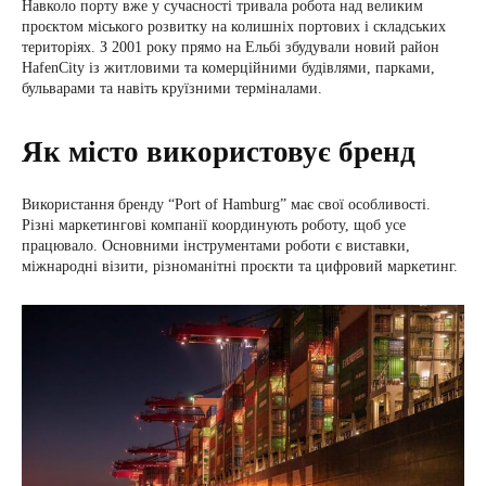
Навколо порту вже у сучасності тривала робота над великим
проєктом міського розвитку на колишніх портових і складських
територіях. З 2001 року прямо на Ельбі збудували новий район
HafenCity із житловими та комерційними будівлями, парками,
бульварами та навіть круїзними терміналами.
Як місто використовує бренд
Використання бренду “Port of Hamburg” має свої особливості.
Різні маркетингові компанії координують роботу, щоб усе
працювало. Основними інструментами роботи є виставки,
міжнародні візити, різноманітні проєкти та цифровий маркетинг.