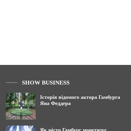
SHOW BUSINESS
Історія відомого актора Гамбурга
Яна Феддера
Як місто Гамбург монетизує