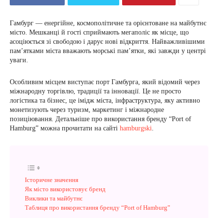
Гамбург — енергійне, космополітичне та орієнтоване на майбутнє
місто. Мешканці й гості сприймають мегаполіс як місце, що
асоціюється зі свободою і дарує нові відкриття. Найважливішими
пам’ятками міста вважають морські пам’ятки, які завжди у центрі
уваги.
Особливим місцем виступає порт Гамбурга, який відомий через
міжнародну торгівлю, традиції та інновації. Це не просто
логістика та бізнес, це імідж міста, інфраструктура, яку активно
монетизують через туризм, маркетинг і міжнародне
позиціювання. Детальніше про використання бренду “Port of
Hamburg” можна прочитати на сайті
hamburgski
.
Історичне значення
Як місто використовує бренд
Виклики та майбутнє
Таблиця про використання бренду “Port of Hamburg”