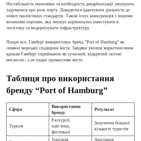
Нестабільність економіки та необхідність декарбонізації змушують
задуматися про роль порту. Доводиться адаптувати діяльність до
нових екологічних стандартів. Також існує конкуренція з іншими
великими портами, яка змушує керівництво інвестувати в
логістику та модернізувати інфраструктуру.
Попри все, Гамбург використовує бренд “Port of Hamburg” як
символ морської спадщини міста. Завдяки умілим маркетинговим
крокам Гамбург сприймають як сучасний, відкритий світові
мегаполіс, а не нудне промислове місто.
Таблиця про використання
бренду “Port of Hamburg”
Використання
Сфера
Результат
бренду
Екскурсії,
Залучення більшої
Туризм
пам’ятки,
кількості туристів
фестивалі
Торгівля,
Зростання