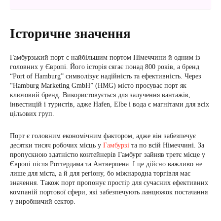
Історичне значення
Гамбурзький порт є найбільшим портом Німеччини й одним із
головних у Європі. Його історія сягає понад 800 років, а бренд
“Port of Hamburg” символізує надійність та ефективність. Через
“Hamburg Marketing GmbH” (HMG) місто просуває порт як
ключовий бренд. Використовується для залучення вантажів,
інвестицій і туристів, адже Hafen, Elbe і вода є магнітами для всіх
цільових груп.
Порт є головним економічним фактором, адже він забезпечує
десятки тисяч робочих місць у
Гамбурзі
та по всій Німеччині. За
пропускною здатністю контейнерів Гамбург зайняв третє місце у
Європі після Роттердама та Антверпена. І це дійсно важливо не
лише для міста, а й для регіону, бо міжнародна торгівля має
значення. Також порт пропонує простір для сучасних ефективних
компаній портової сфери, які забезпечують ланцюжок постачання
у виробничий сектор.