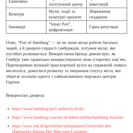
Економіка
логістичний центр
інвестицій
Музеї, події та
Збереження
Культура
культурні проєкти
спадщини
“Smart Port”,
Інновації
Гарна репутація
цифровізація
Отже, “Port of Hamburg” — це не лише місце роботи багатьох
людей, а й джерело гордості гамбуржців, потужне місце, яке
постійно розвивається. Використання бренду демонструє, як
Гамбург уміє правильно використовувати свою історичну пам’ять.
Перетворивши великий транспортний вузол на справжній символ
мегаполіса, домоглися розвитку та зміцнення статусу міста, яке
зберігає позицію одного з найважливіших морських центрів
Європи.
Використані джерела:
https://www.hamburg-port-authority.de/de/
https://www.hamburg-tourism.de/sehen-erleben/hamburg-maritim/
https://www.ndr.de/geschichte/schauplaetze/Geschichte-des-
Hamburger-Hafens-Der-Weg-zum-Container-