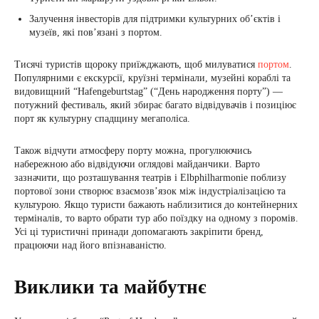
Залучення інвесторів для підтримки культурних об’єктів і
музеїв, які пов’язані з портом.
Тисячі туристів щороку приїжджають, щоб милуватися
портом
.
Популярними є екскурсії, круїзні термінали, музейні кораблі та
видовищний “Hafengeburtstag” (“День народження порту”) —
потужний фестиваль, який збирає багато відвідувачів і позиціює
порт як культурну спадщину мегаполіса.
Також відчути атмосферу порту можна, прогулюючись
набережною або відвідуючи оглядові майданчики. Варто
зазначити, що розташування театрів і Elbphilharmonie поблизу
портової зони створює взаємозв’язок між індустріалізацією та
культурою. Якщо туристи бажають наблизитися до контейнерних
терміналів, то варто обрати тур або поїздку на одному з поромів.
Усі ці туристичні принади допомагають закріпити бренд,
працюючи над його впізнаваністю.
Виклики та майбутнє