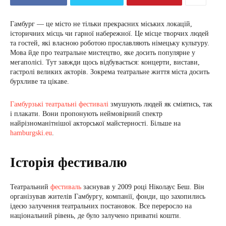
Гамбург — це місто не тільки прекрасних міських локацій,
історичних місць чи гарної набережної. Це місце творчих людей
та гостей, які власною роботою прославляють німецьку культуру.
Мова йде про театральне мистецтво, яке досить популярне у
мегаполісі. Тут завжди щось відбувається: концерти, вистави,
гастролі великих акторів. Зокрема театральне життя міста досить
бурхливе та цікаве.
Гамбурзькі театральні фестивалі
змушують людей як сміятись, так
і плакати. Вони пропонують неймовірний спектр
найрізноманітнішої акторської майстерності. Більше на
hamburgski.eu
.
Історія фестивалю
Театральний
фестиваль
заснував у 2009 році Ніколаус Беш. Він
організував жителів Гамбургу, компанії, фонди, що захопились
ідеєю залучення театральних постановок. Все переросло на
національний рівень, де було залучено приватні кошти.