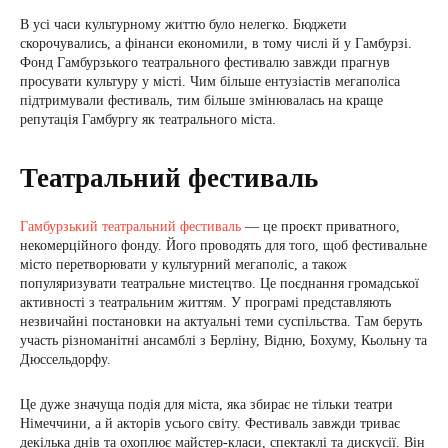
В усі часи культурному життю було нелегко. Бюджети
скорочувались, а фінанси економили, в тому числі й у Гамбурзі.
Фонд Гамбурзького театрального фестивалю завжди прагнув
просувати культуру у місті. Чим більше ентузіастів мегаполіса
підтримували фестиваль, тим більше змінювалась на краще
репутація Гамбургу як театрального міста.
Театральний фестиваль
Гамбурзький театральний фестиваль
— це проєкт приватного,
некомерційного фонду. Його проводять для того, щоб фестивальне
місто перетворювати у культурний мегаполіс, а також
популяризувати театральне мистецтво. Це поєднання громадської
активності з театральним життям. У програмі представляють
незвичайні постановки на актуальні теми суспільства. Там беруть
участь різноманітні ансамблі з Берліну, Відню, Бохуму, Кьольну та
Дюссельдорфу.
Це дуже значуща подія для міста, яка збирає не тільки театри
Німеччини, а й акторів усього світу. Фестиваль завжди триває
декілька днів та охоплює майстер-класи, спектаклі та дискусії. Він