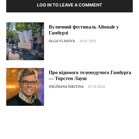
LOG IN TO LEAVE A COMMENT
Вуличний фестиваль Аltonale у
Гамбурзі
OLGA VLASOVA
-
18.02.2025
Про відомого телеведучого Гамбурга
— Торстен Лауш
SNEZHANA NIKITINA
-
03.10.2024