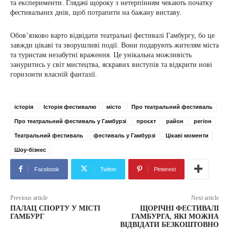
та експерименти. Глядачі щороку з нетерпінням чекають початку
фестивальних днів, щоб потрапити на бажану виставу.
Обов’язково варто відвідати театральні фестивалі Гамбургу, бо це
завжди цікаві та зворушливі події. Вони подарують жителям міста
та туристам незабутні враження. Це унікальна можливість
зануритись у світ мистецтва, яскравих виступів та відкрити нові
горизонти власній фантазії.
історія
Історія фестивалю
місто
Про театральний фестиваль
Про театральний фестиваль у Гамбурзі
проєкт
район
регіон
Театральний фестиваль
фестиваль у Гамбурзі
Цікаві моменти
Шоу-бізнес
Facebook
Twitter
Pinterest
Previous article
Next article
ПАЛАЦ СПОРТУ У МІСТІ
ЩОРІЧНІ ФЕСТИВАЛІ
ГАМБУРГ
ГАМБУРГА, ЯКІ МОЖНА
ВІДВІДАТИ БЕЗКОШТОВНО