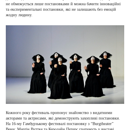
не обмежується лише постановками й можна бачити інноваційні
та експериментальні постановки, які не залишають без емоцій
жодну людину.
Кожного року фестиваль пропонує знайомство з видатними
акторами та актрисами, які демонструють захопливі постановки.
На 16-му Гамбурзькому фестивалі постановку з “Burgtheater”
Вени: Мартін Вуттке та Керолайн Петерс гратимуть у виставі