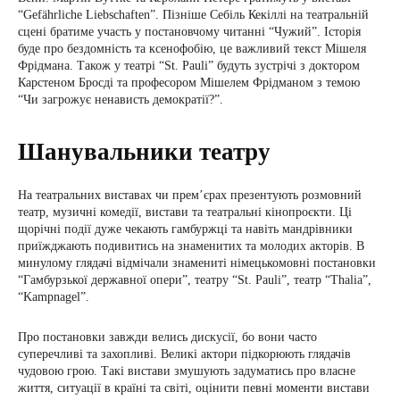
“Gefährliche Liebschaften”. Пізніше Себіль Кекіллі на театральній
сцені братиме участь у постановчому читанні “Чужий”. Історія
буде про бездомність та ксенофобію, це важливий текст Мішеля
Фрідмана. Також у театрі “St. Pauli” будуть зустрічі з доктором
Карстеном Бросді та професором Мішелем Фрідманом з темою
“Чи загрожує ненависть демократії?”.
Шанувальники театру
На театральних виставах чи прем’єрах презентують розмовний
театр, музичні комедії, вистави та театральні кінопроєкти. Ці
щорічні події дуже чекають гамбуржці та навіть мандрівники
приїжджають подивитись на знаменитих та молодих акторів. В
минулому глядачі відмічали знамениті німецькомовні постановки
“Гамбурзької державної опери”, театру “St. Pauli”, театр “Thalia”,
“Kampnagel”.
Про постановки завжди велись дискусії, бо вони часто
суперечливі та захопливі. Великі актори підкорюють глядачів
чудовою грою. Такі вистави змушують задуматись про власне
життя, ситуації в країні та світі, оцінити певні моменти вистави