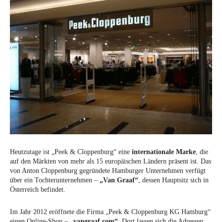
Heutzutage ist „Peek & Cloppenburg“ eine
internationale Marke
, die
auf den Märkten von mehr als 15 europäischen Ländern präsent ist. Das
von Anton Cloppenburg gegründete Hamburger Unternehmen verfügt
über ein Tochterunternehmen –
„Van Graaf“
, dessen Hauptsitz sich in
Österreich befindet.
Im Jahr 2012 eröffnete die Firma „Peek & Cloppenburg KG Hamburg“
einen Online-Shop –
„vangraaf.com“
. Dort lassen sich die Adressen