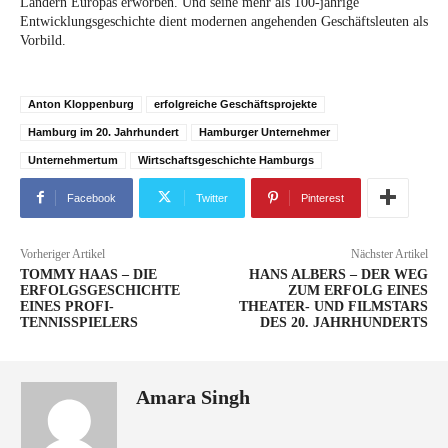
Ländern Europas erworben. Und seine mehr als 100-jährige
Entwicklungsgeschichte dient modernen angehenden Geschäftsleuten als
Vorbild.
Anton Kloppenburg
erfolgreiche Geschäftsprojekte
Hamburg im 20. Jahrhundert
Hamburger Unternehmer
Unternehmertum
Wirtschaftsgeschichte Hamburgs
Facebook
Twitter
Pinterest
Vorheriger Artikel
Nächster Artikel
TOMMY HAAS – DIE
HANS ALBERS – DER WEG
ERFOLGSGESCHICHTE
ZUM ERFOLG EINES
EINES PROFI-
THEATER- UND FILMSTARS
TENNISSPIELERS
DES 20. JAHRHUNDERTS
Amara Singh