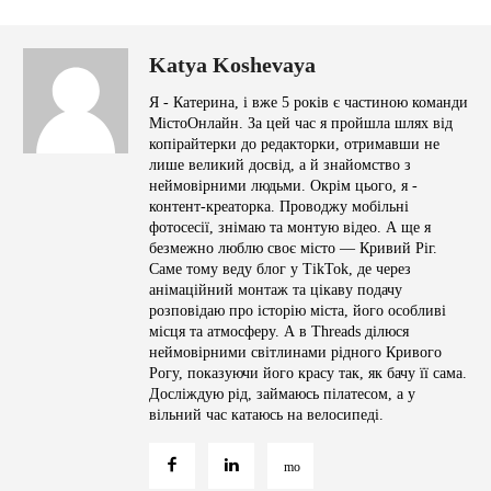
Katya Koshevaya
Я - Катерина, і вже 5 років є частиною команди
МістоОнлайн. За цей час я пройшла шлях від
копірайтерки до редакторки, отримавши не
лише великий досвід, а й знайомство з
неймовірними людьми. Окрім цього, я -
контент-креаторка. Проводжу мобільні
фотосесії, знімаю та монтую відео. А ще я
безмежно люблю своє місто — Кривий Ріг.
Саме тому веду блог у TikTok, де через
анімаційний монтаж та цікаву подачу
розповідаю про історію міста, його особливі
місця та атмосферу. А в Threads ділюся
неймовірними світлинами рідного Кривого
Рогу, показуючи його красу так, як бачу її сама.
Досліждую рід, займаюсь пілатесом, а у
вільний час катаюсь на велосипеді.