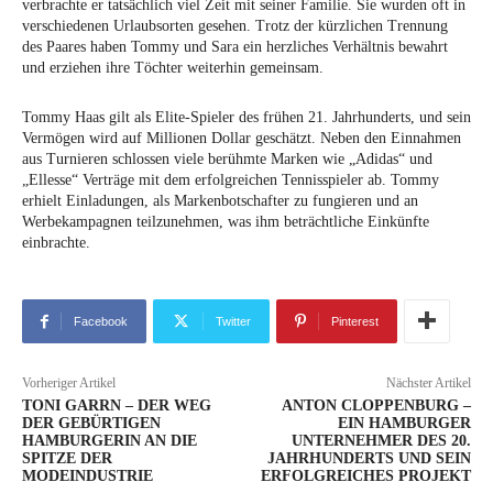
verbrachte er tatsächlich viel Zeit mit seiner Familie. Sie wurden oft in
verschiedenen Urlaubsorten gesehen. Trotz der kürzlichen Trennung
des Paares haben Tommy und Sara ein herzliches Verhältnis bewahrt
und erziehen ihre Töchter weiterhin gemeinsam.
Tommy Haas gilt als Elite-Spieler des frühen 21. Jahrhunderts, und sein
Vermögen wird auf Millionen Dollar geschätzt. Neben den Einnahmen
aus Turnieren schlossen viele berühmte Marken wie „Adidas“ und
„Ellesse“ Verträge mit dem erfolgreichen Tennisspieler ab. Tommy
erhielt Einladungen, als Markenbotschafter zu fungieren und an
Werbekampagnen teilzunehmen, was ihm beträchtliche Einkünfte
einbrachte.
Facebook
Twitter
Pinterest
Vorheriger Artikel
Nächster Artikel
TONI GARRN – DER WEG
ANTON CLOPPENBURG –
DER GEBÜRTIGEN
EIN HAMBURGER
HAMBURGERIN AN DIE
UNTERNEHMER DES 20.
SPITZE DER
JAHRHUNDERTS UND SEIN
MODEINDUSTRIE
ERFOLGREICHES PROJEKT