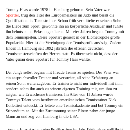
Tommy Haas wurde 1978 in Hamburg geboren. Sein Vater war
Sportler
, trug den Titel des Europameisters im Judo und besaß die
Qualifikation als Tennistrainer. Schon früh vermittelte er seinem Sohn
die Liebe zum Sport, gewöhnte ihn an körperliche Ausdauer und führte
ihn behutsam an Belastungen heran. Mit vier Jahren begann Tommy mit
dem Tennisspielen. Diese Sportart genießt in der Elbmetropole große
Popularität. Hier ist die Vereinigung der Tennisprofis ansässig. Zudem
finden in Hamburg seit 1892 jährlich die offenen deutschen
Tennismeisterschaften der Herren statt. Es überrascht nicht, dass der
Vater genau diese Sportart für Tommy Haas wählte.
Der Junge selbst begann mit Freude Tennis zu spielen. Der Vater war
ein anspruchsvoller Trainer und versuchte, all seine Erfahrung an
seinen Sohn weiterzugeben. Er trainierte nicht nur individuell mit ihm,
sondern nahm ihn auch zu seinem eigenen Training mit, um ihm zu
zeigen, wie Erwachsene trainieren. Im Alter von 11 Jahren wurde
Tommys Talent vom berühmten amerikanischen Tennistrainer Nick
Bollettieri entdeckt. Er leitete eine Tennisakademie und bot Tommy ein
Stipendium an. Mit der Zustimmung seiner Eltern nahm der junge
Mann an und zog von Hamburg in die USA.
Tommy Haas startete seine Profikarriere im Jahr 1996, als er volljährig