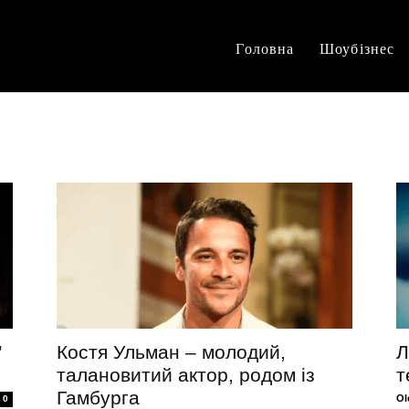
Головна
Шоубізнес
”
Костя Ульман – молодий,
Л
талановитий актор, родом із
т
Гамбурга
Ol
0