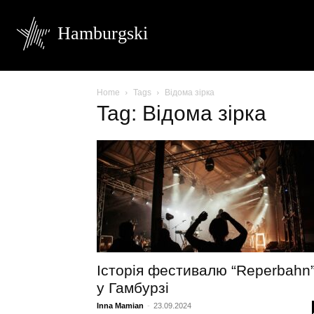
Hamburgski
Home
Tags
Відома зірка
Tag: Відома зірка
Історія фестивалю “Reperbahn
у Гамбурзі
Inna Mamian
-
23.09.2024