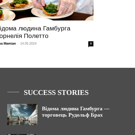
ідома людина Гамбурга
орнелія Полетто
na Mamian
-
14.05.2024
0
SUCCESS STORIES
Відома людина Гамбурга —
торговець Рудольф Брах