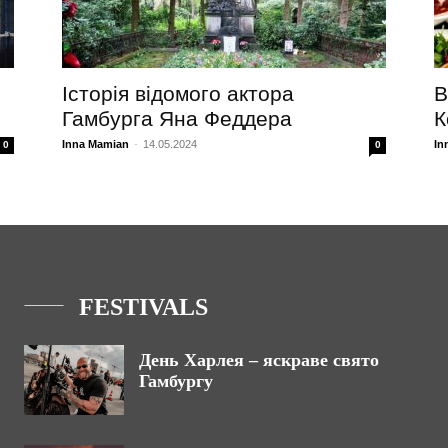
Історія відомого актора
В
Гамбурга Яна Феддера
К
Inna Mamian
-
14.05.2024
In
0
0
FESTIVALS
День Харлея – яскраве свято
Гамбургу