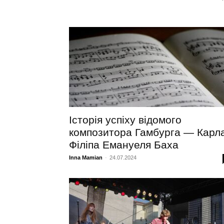
Історія успіху відомого
композитора Гамбурга — Карл
Філіпа Емануеля Баха
Inna Mamian
-
24.07.2024