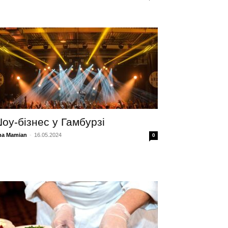
оу-бізнес у Гамбурзі
na Mamian
-
16.05.2024
0