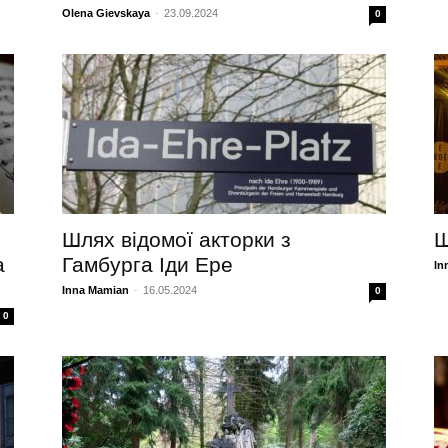
Olena Gievskaya
-
23.09.2024
0
Шлях відомої акторки з
Ш
а
Гамбурга Іди Ере
In
Inna Mamian
-
16.05.2024
0
0