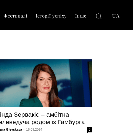
Фестивалі
Історії успіху
Інше
UA
інда Зервакіс – амбітна
елеведуча родом із Гамбурга
ena Gievskaya
-
18.09.2024
0