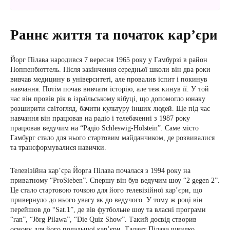
Раннє життя та початок кар’єри
Йорг Пілава народився 7 вересня 1965 року у Гамбурзі в район
Поппенбюттель. Після закінчення середньої школи він два роки
вивчав медицину в університеті, але провалив іспит і покинув
навчання. Потім почав вивчати історію, але теж кинув її. У той
час він провів рік в ізраїльському кібуці, що допомогло юнаку
розширити світогляд, бачити культуру інших людей. Ще під час
навчання він працював на радіо і телебаченні з 1987 року
працював ведучим на “Радіо Schleswig-Holstein”. Саме місто
Гамбург стало для нього стартовим майданчиком, де розвивалися
та трансформувалися навички.
Телевізійна кар’єра Йорга Пілава почалася з 1994 року на
приватному “ProSieben”. Спершу він був ведучим шоу “2 gegen 2”.
Це стало стартовою точкою для його телевізійної кар’єри, що
привернуло до нього увагу як до ведучого. У тому ж році він
перейшов до “Sat.1”, де вів футбольне шоу та власні програми
“ran”, “Jörg Pilawa”, “Die Quiz Show”. Такий досвід створив
основу для його подальшої кар’єри. Талант Пілава швидко