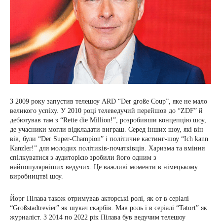
З 2009 року запустив телешоу ARD “Der große Coup”, яке не мало
великого успіху. У 2010 році телеведучий перейшов до “ZDF” й
дебютував там з “Rette die Million!”, розробивши концепцію шоу,
де учасники могли відкладати виграш. Серед інших шоу, які він
вів, були “Der Super-Champion” і політичне кастинг-шоу “Ich kann
Kanzler!” для молодих політиків-початківців. Харизма та вміння
спілкуватися з аудиторією зробили його одним з
найпопулярніших ведучих. Це важливі моменти в німецькому
виробництві шоу.
Йорг Пілава також отримував акторські ролі, як от в серіалі
“Großstadtrevier” як шукач скарбів. Мав роль і в серіалі “Tatort” як
журналіст. З 2014 по 2022 рік Пілава був ведучим телешоу