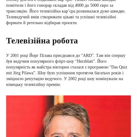
помітили і його гонорар складав від 4000 до 5000 євро за
трансляцію. Його телевізійна кар’єра розвивалася дуже швидко.
Телеведучий вмів створювати цікаві та успішні телевізійні
формати й ретельно відбирав проєкти.
Телевізійна робота
У 2001 році Йорг Пілава приєднався до “ARD”. Там він спершу
був ведучим популярного флірт-шоу “Herzblatt”. Його
популярність як майстра вікторин сталася з програмою “Das Quiz
mit Jörg Pilawa”. Шоу було успішним протягом багатьох років і
зміцнило репутацію ведучого. У 2002 році шоу номінували на
німецьку телевізійну премію.