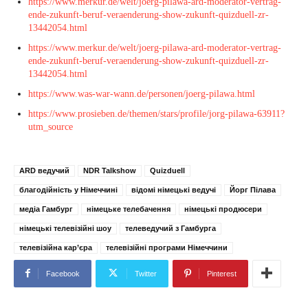
https://www.merkur.de/welt/joerg-pilawa-ard-moderator-vertrag-
ende-zukunft-beruf-veraenderung-show-zukunft-quizduell-zr-
13442054.html
https://www.merkur.de/welt/joerg-pilawa-ard-moderator-vertrag-
ende-zukunft-beruf-veraenderung-show-zukunft-quizduell-zr-
13442054.html
https://www.was-war-wann.de/personen/joerg-pilawa.html
https://www.prosieben.de/themen/stars/profile/jorg-pilawa-63911?
utm_source
ARD ведучий
NDR Talkshow
Quizduell
благодійність у Німеччині
відомі німецькі ведучі
Йорг Пілава
медіа Гамбург
німецьке телебачення
німецькі продюсери
німецькі телевізійні шоу
телеведучий з Гамбурга
телевізійна кар’єра
телевізійні програми Німеччини
Facebook
Twitter
Pinterest