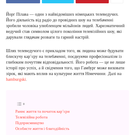
Йорг Пілава — один з найвідоміших німецьких телеведучих.
Його діяльність від радіо до провідних шоу на телебаченні
зробили чоловіка улюбленцем мільйонів людей. Харизматичний
ведучий став символом цілого покоління телевізійних шоу, які
дарували глядачам розваги та гарний настрій.
Шлях телеведучого є прикладом того, як людина може будувати
блискучу кар’єру на телебаченні, поєднуючи професіоналізм із
глибоким почуттям відповідальності. Його робота — це не лише
історії про успіх, а й свідчення того, що Гамбург може виховати
зірок, які мають вплив на культурне життя Німеччини. Далі на
hamburgski
.
Раннє життя та початок кар’єри
Телевізійна робота
Підприємництво
Особисте життя і благодійність