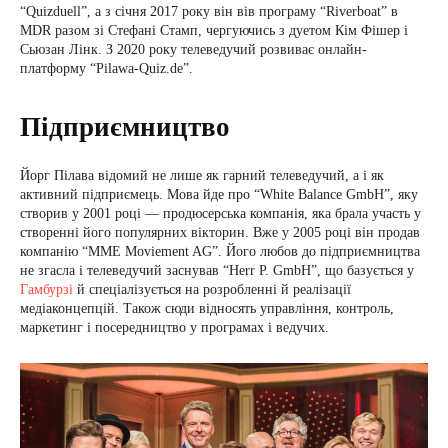
“Quizduell”, а з січня 2017 року він вів програму “Riverboat” в
MDR разом зі Стефані Стамп, чергуючись з дуетом Кім Фішер і
Сьюзан Лінк. З 2020 року телеведучий розвиває онлайн-
платформу “Pilawa-Quiz.de”.
Підприємництво
Йорг Пілава відомий не лише як гарний телеведучий, а і як
активний підприємець. Мова йде про “White Balance GmbH”, яку
створив у 2001 році — продюсерська компанія, яка брала участь у
створенні його популярних вікторин. Вже у 2005 році він продав
компанію “MME Moviement AG”. Його любов до підприємництва
не згасла і телеведучий заснував “Herr P. GmbH”, що базується у
Гамбурзі
й спеціалізується на розробленні й реалізації
медіаконцепцій. Також сюди відносять управління, контроль,
маркетинг і посередництво у програмах і ведучих.