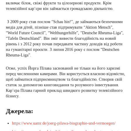
включає білок, свіжі фрукти та цілозернові продукти. Крім
телевізійної кар’єри він займається громадською діяльністю.
З 2009 року став послом “Schau hin!”, де займаються безпечними
медіа для дітей, пізніше став підтримувати “Aktion Mensch”,
“World Future Council”, “Welthungerhilfe”, “Deutsche Rheuma-Liga”,
“Tafeln Deutschland”. Він зміг вивести благодійність на новий
рівень і з 2012 року почав передавати частину доходів від роботи
на гуманітарні проєкти. З липня 2016 року є послом “Deutschen
Rheuma-Liga”.
Отже, успіх Йорга Пілава заснований не тільки на його харизмі
перед численними камерами. Він користується власною відомістю,
щоб займатися підприємництвом та благодійністю. Створив свій
статок за допомогою книговидання та розумного інвестування.
Кар’єра Пілава гарний приклад швидкого розвитку телевізійного
бізнесу.
Джерела:
https://www.uamr.de/joerg-pilawa-biographie-und-vermoegen/