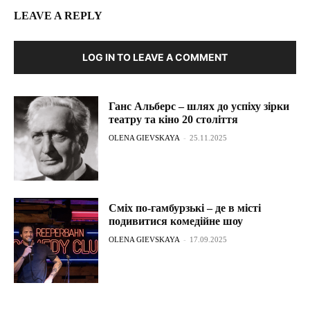
LEAVE A REPLY
LOG IN TO LEAVE A COMMENT
Ганс Альберс – шлях до успіху зірки
театру та кіно 20 століття
OLENA GIEVSKAYA
-
25.11.2025
Сміх по-гамбурзькі – де в місті
подивитися комедійне шоу
OLENA GIEVSKAYA
-
17.09.2025