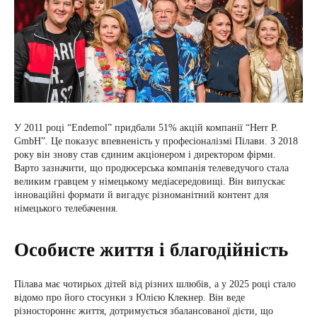
У 2011 році “Endemol” придбали 51% акцій компанії “Herr P.
GmbH”. Це показує впевненість у професіоналізмі Пілави. З 2018
року він знову став єдиним акціонером і директором фірми.
Варто зазначити, що продюсерська компанія телеведучого стала
великим гравцем у німецькому медіасередовищі. Він випускає
інноваційні формати й вигадує різноманітний контент для
німецького телебачення.
Особисте життя і благодійність
Пілава має чотирьох дітей від різних шлюбів, а у 2025 році стало
відомо про його стосунки з Юлією Клекнер. Він веде
різностороннє життя, дотримується збалансованої дієти, що