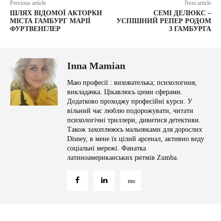
Previous article
Next article
ШЛЯХ ВІДОМОЇ АКТОРКИ
СЕМІ ДЕЛЮКС –
МІСТА ГАМБУРГ МАРІЇ
УСПІШНИЙ РЕПЕР РОДОМ
ФУРТВЕНГЛЕР
З ГАМБУРГА
Inna Mamian
Маю професії : вихователька; психологиня,
викладачка. Цікавлюсь цими сферами.
Додатково проходжу професійні курси. У
вільний час люблю подорожувати, читати
психологічні триллери, дивитися детективи.
Також захоплююсь мальовками для дорослих
Disney, в мене їх цілий арсенал, активно веду
соціальні мережі. Фанатка
латиноамериканських ритмів Zumba.