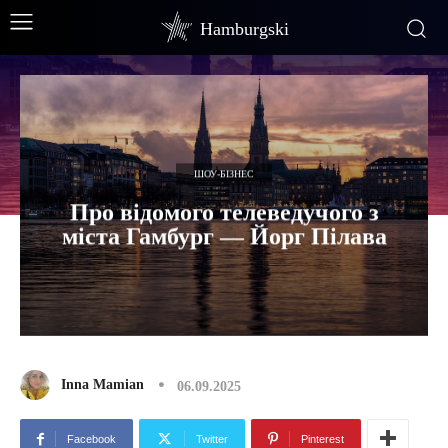
Hamburgski
ШОУ-БІЗНЕС
Про відомого телеведучого з
міста Гамбург — Йорг Пілава
Inna Mamian
06.09.2025
Facebook
Twitter
Pinterest