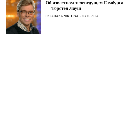
Об известном телеведущем Гамбурга
— Торстен Лауш
SNEZHANA NIKITINA
-
03.10.2024