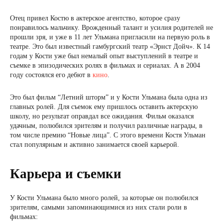
Отец привел Костю в актерское агентство, которое сразу
понравилось мальчику. Врожденный талант и усилия родителей не
прошли зря, и уже в 11 лет Ульмана пригласили на первую роль в
театре. Это был известный гамбургский театр «Эрнст Дойч». К 14
годам у Кости уже был немалый опыт выступлений в театре и
съемке в эпизодических ролях в фильмах и сериалах. А в 2004
году состоялся его дебют в
кино
.
Это был фильм “Летний шторм” и у Кости Ульмана была одна из
главных ролей. Для съемок ему пришлось оставить актерскую
школу, но результат оправдал все ожидания. Фильм оказался
удачным, полюбился зрителям и получил различные награды, в
том числе премию “Новые лица”. С этого времени Костя Ульман
стал популярным и активно занимается своей карьерой.
Карьера и съемки
У Кости Ульмана было много ролей, за которые он полюбился
зрителям, самыми запоминающимися из них стали роли в
фильмах: