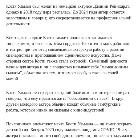
Костя Ульман был женат на немецкой актрисе Джанин Рейнхардт,
однако в 2018 году пара распалась. До 2024 года актер остается
холостяком и говорит, что сосредотачивается на профессиональной
деятельности.
Кстати, все родные Кости также продолжают заниматься
творчеством, и он очень этим гордится. Его отец и мать работают
в театре, причем отец совмещается актерскую работу с работой
сценаристом и преподаванием сценического искусства. Даже
старшая сестра Кости также стала актрисой. Семейный ценности
важны для актера и он с гордостью называет себя “маменькиным
сынком”, объясняя это тем, что имеет особую связь со своей
мамой.
Костя Ульман не страдает звездной болезнью и в интервью не раз
говорил, что ему нравится жить “обособленно от всех”. В круг
друзей молодого актера обычно входят обычные гамбургские
ребята, которые никак не связаны с киноиндустрией.
Поклонников впечатляет мечта Кости Ульмана — он хочет открыть
детский сад. Когда в 2020 году началась пандемия COVID-19 и у
актера появилось много свободного времени, он всерьез задумался