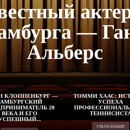
вестный актер
амбурга — Га
Альберс
Н КЛОППЕНБУРГ —
ТОММИ ХААС: ИС
ГАМБУРГСКИЙ
УСПЕХА
ДПРИНИМАТЕЛЬ 20
ПРОФЕССИОНАЛЬ
ВЕКА И ЕГО
ТЕННИСИСТ
УСПЕШНЫЙ...
УЗНАТЬ БОЛЬШЕ