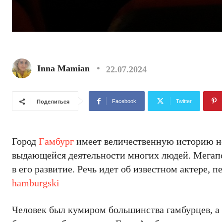
Inna Mamian
22.07.2024
Facebook
Twitter
Поделиться
Город
Гамбург
имеет величественную историю не 
выдающейся деятельности многих людей. Мегапо
в его развитие. Речь идет об известном актере, 
hamburgski
Человек был кумиром большинства гамбурцев, а 