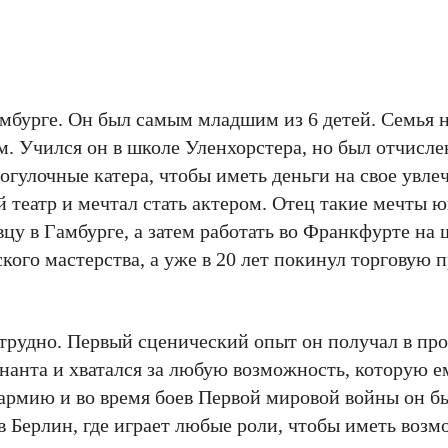
амбурге. Он был самым младшим из 6 детей. Семья н
м. Учился он в школе Уленхорстера, но был отчисле
улочные катера, чтобы иметь деньги на свое увлеч
 театр и мечтал стать актером. Отец такие мечты 
цу в Гамбурге, а затем работать во Франкфурте на
кого мастерства, а уже в 20 лет покинул торговую 
 трудно. Первый сценический опыт он получал в п
енанта и хватался за любую возможность, которую е
армию и во время боев Первой мировой войны он б
в Берлин, где играет любые роли, чтобы иметь воз