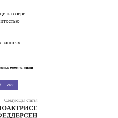
це на озере
нитостью
х записях
ресные моменты жизни
Viber
Следующая статья
НОАКТРИСЕ
 ФЕДДЕРСЕН