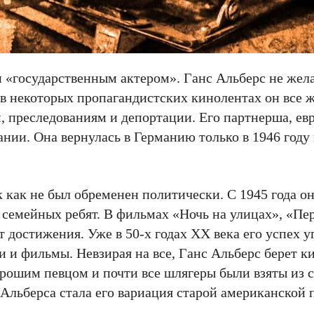
и «государственным актером». Ганс Альберс не жела
в некоторых пропагандистских кинолентах он все ж
м, преследованиям и депортации. Его партнерша, ев
ании. Она вернулась в Германию только в 1946 году
к как не был обременен политически. С 1945 года о
 семейных ребят. В фильмах «Ночь на улицах», «Пе
т достижения. Уже в 50-х годах XX века его успех у
 и фильмы. Невзирая на все, Ганс Альберс берет к
хорошим певцом и почти все шлягеры были взяты из с
льберса стала его вариация старой американской 