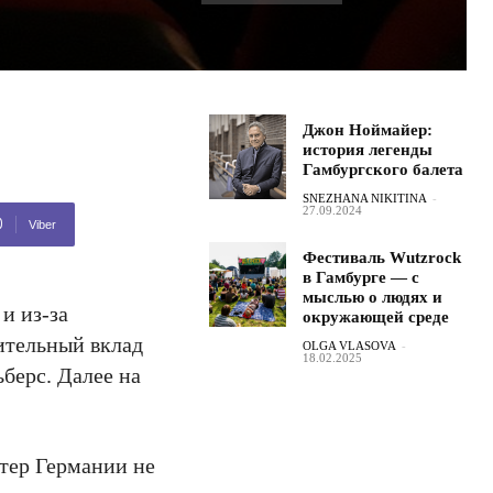
Джон Ноймайер:
история легенды
Гамбургского балета
SNEZHANA NIKITINA
-
27.09.2024
Viber
Фестиваль Wutzrock
в Гамбурге — с
мыслью о людях и
и из-за
окружающей среде
ительный вклад
OLGA VLASOVA
-
18.02.2025
ьберс. Далее на
ктер Германии не