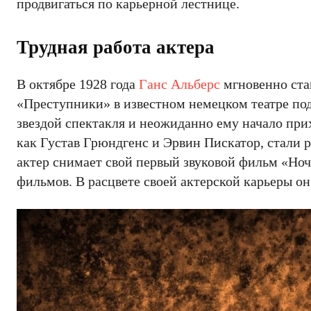
продвигаться по карьерной лестнице.
Трудная работа актера
В октябре 1928 года
Ганс Альберс
мгновенно стан
«Преступники» в известном немецком театре под
звездой спектакля и неожиданно ему начало пр
как Густав Грюндгенс и Эрвин Пискатор, стали 
актер снимает свой первый звуковой фильм «Но
фильмов. В расцвете своей актерской карьеры он