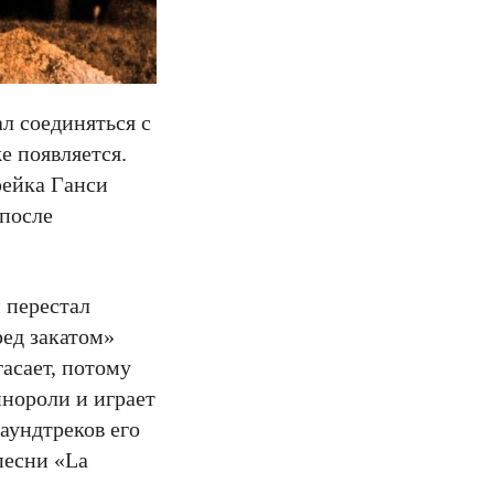
л соединяться с
е появляется.
рейка Ганси
 после
н перестал
ред закатом»
гасает, потому
инороли и играет
аундтреков его
песни «La