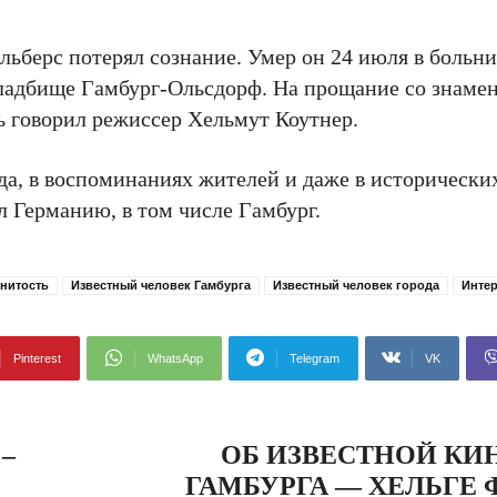
Альберс потерял сознание. Умер он 24 июля в больни
 кладбище Гамбург-Ольсдорф. На прощание со знаме
ь говорил режиссер Хельмут Коутнер.
да, в воспоминаниях жителей и даже в исторически
 Германию, в том числе Гамбург.
нитость
Известный человек Гамбурга
Известный человек города
Инте
Pinterest
WhatsApp
Telegram
VK
–
ОБ ИЗВЕСТНОЙ КИ
ГАМБУРГА — ХЕЛЬГЕ