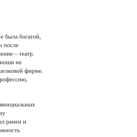
е была богатой,
н после
ение – театр.
юноши не
 шелковой фирме.
профессию,
ровинциальных
му
ыл ранен и
можность