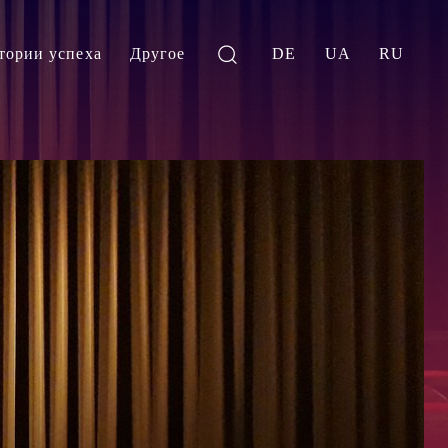
тории успеха
Другое
DE
UA
RU