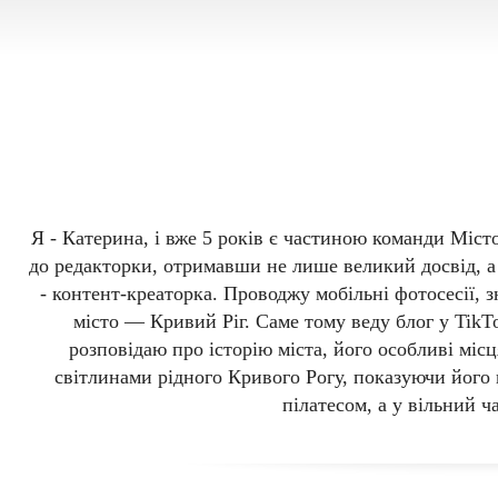
Katya K
Я - Катерина, і вже 5 років є частиною команди Міст
до редакторки, отримавши не лише великий досвід, а
- контент-креаторка. Проводжу мобільні фотосесії, 
місто — Кривий Ріг. Саме тому веду блог у TikTo
розповідаю про історію міста, його особливі міс
світлинами рідного Кривого Рогу, показуючи його к
пілатесом, а у вільний ч