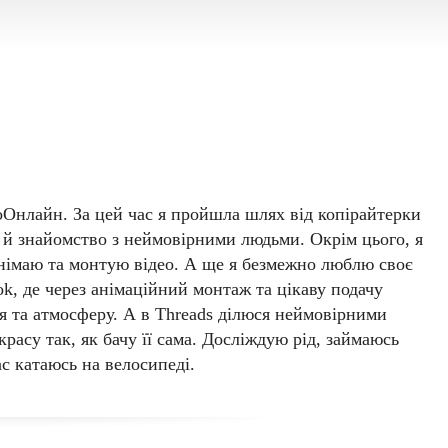
oshevaya
оОнлайн. За цей час я пройшла шлях від копірайтерки
 й знайомство з неймовірними людьми. Окрім цього, я
знімаю та монтую відео. А ще я безмежно люблю своє
k, де через анімаційний монтаж та цікаву подачу
ця та атмосферу. А в Threads ділюся неймовірними
расу так, як бачу її сама. Досліждую рід, займаюсь
ас катаюсь на велосипеді.