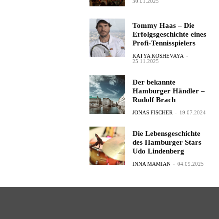
30.01.2025
Tommy Haas – Die
Erfolgsgeschichte eines
Profi-Tennisspielers
KATYA KOSHEVAYA
-
25.11.2025
Der bekannte
Hamburger Händler –
Rudolf Brach
JONAS FISCHER
-
19.07.2024
Die Lebensgeschichte
des Hamburger Stars
Udo Lindenberg
INNA MAMIAN
-
04.09.2025