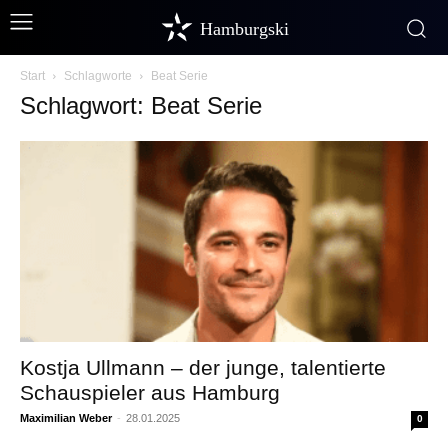
Hamburgski
Start
Schlagworte
Beat Serie
Schlagwort: Beat Serie
Kostja Ullmann – der junge, talentierte
Schauspieler aus Hamburg
Maximilian Weber
-
28.01.2025
0